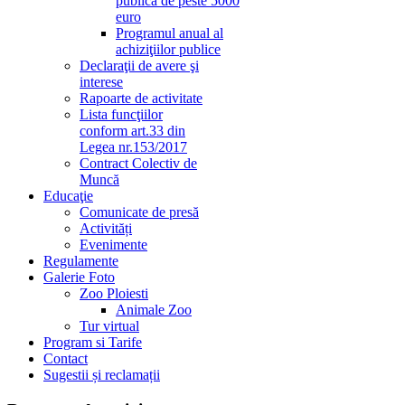
publică de peste 5000
euro
Programul anual al
achiziţiilor publice
Declaraţii de avere şi
interese
Rapoarte de activitate
Lista funcţiilor
conform art.33 din
Legea nr.153/2017
Contract Colectiv de
Muncă
Educaţie
Comunicate de presă
Activități
Evenimente
Regulamente
Galerie Foto
Zoo Ploiesti
Animale Zoo
Tur virtual
Program si Tarife
Contact
Sugestii și reclamații