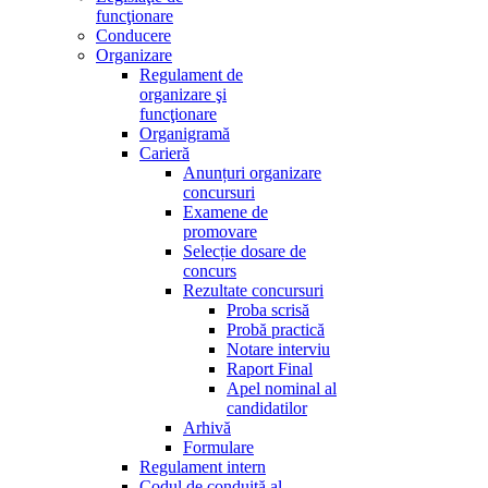
funcţionare
Conducere
Organizare
Regulament de
organizare şi
funcţionare
Organigramă
Carieră
Anunțuri organizare
concursuri
Examene de
promovare
Selecție dosare de
concurs
Rezultate concursuri
Proba scrisă
Probă practică
Notare interviu
Raport Final
Apel nominal al
candidatilor
Arhivă
Formulare
Regulament intern
Codul de conduită al