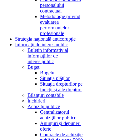
personalului
contractual
Metodologie privind
evaluarea
performanțelor
profesionale
Strategia naţională anticorupţie
Informaţii de interes public
Buletin informativ al
informaţiilor de
interes public
Buget
Bugetul
Situaţia plăţilor
Situaţia drepturilor pe
funcţii şi alte drepturi
Bilanţuri contabile
Închirieri
Achiziţii publice
Centralizatorul
achiziţiilor publice
Anunţuri şi depuneri
oferte
Contracte de achiziţie