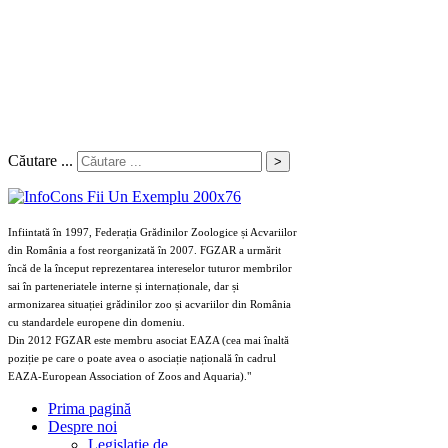
Căutare ...
>
Infiintată în 1997, Federația Grădinilor Zoologice și Acvariilor
din România a fost reorganizată în 2007. FGZAR a urmărit
încă de la început reprezentarea intereselor tuturor membrilor
sai în parteneriatele interne și internaționale, dar și
armonizarea situației grădinilor zoo și acvariilor din România
cu standardele europene din domeniu.
Din 2012 FGZAR este membru asociat EAZA (cea mai înaltă
poziție pe care o poate avea o asociație națională în cadrul
EAZA-European Association of Zoos and Aquaria)."
Prima pagină
Despre noi
Legislaţie de