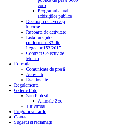
publică de peste 5000
euro
Programul anual al
achiziţiilor publice
Declaraţii de avere şi
interese
Rapoarte de activitate
Lista funcţiilor
conform art.33 din
Legea nr.153/2017
Contract Colectiv de
Muncă
Educaţie
Comunicate de presă
Activități
Evenimente
Regulamente
Galerie Foto
Zoo Ploiesti
Animale Zoo
Tur virtual
Program si Tarife
Contact
Sugestii și reclamații