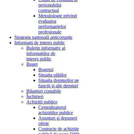
personalului
contractual
Metodologie privind
evaluarea
performanțelor
profesionale
Strategia naţională anticorupţie
Informaţii de interes public
Buletin informativ al
informaţiilor de
interes public
Buget
Bugetul
Situaţia plăţilor
Situaţia drepturilor pe
funcţii şi alte drepturi
Bilanţuri contabile
Închirieri
Achiziţii publice
Centralizatorul
achiziţiilor publice
Anunţuri şi depuneri
oferte
Contracte de achiziţie