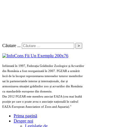
Căutare ...
>
Infiintată în 1997, Federația Grădinilor Zoologice și Acvariilor
din România a fost reorganizată în 2007. FGZAR a urmărit
încă de la început reprezentarea intereselor tuturor membrilor
sai în parteneriatele interne și internaționale, dar și
armonizarea situației grădinilor zoo și acvariilor din România
cu standardele europene din domeniu.
Din 2012 FGZAR este membru asociat EAZA (cea mai înaltă
poziție pe care o poate avea o asociație națională în cadrul
EAZA-European Association of Zoos and Aquaria)."
Prima pagină
Despre noi
Legislaţie de