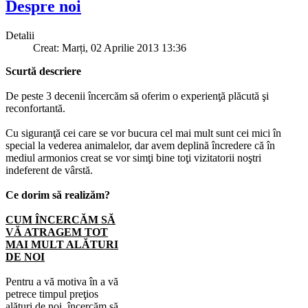
Despre noi
Detalii
Creat: Marți, 02 Aprilie 2013 13:36
Scurtă descriere
De peste 3 decenii încercăm să oferim o experienţă plăcută şi
reconfortantă.
Cu siguranţă cei care se vor bucura cel mai mult sunt cei mici în
special la vederea animalelor, dar avem deplină încredere că în
mediul armonios creat se vor simţi bine toţi vizitatorii
noştri
indeferent de vârstă.
Ce dorim să realizăm?
CUM ÎNCERCĂM SĂ
VĂ ATRAGEM TOT
MAI MULT ALĂTURI
DE NOI
Pentru a vă motiva în a vă
petrece timpul preţios
alături de noi, încercăm să