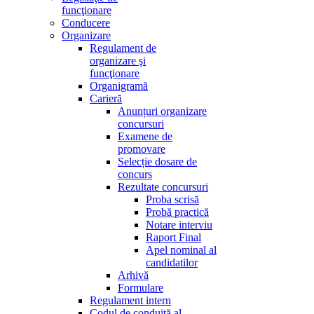
funcţionare
Conducere
Organizare
Regulament de
organizare şi
funcţionare
Organigramă
Carieră
Anunțuri organizare
concursuri
Examene de
promovare
Selecție dosare de
concurs
Rezultate concursuri
Proba scrisă
Probă practică
Notare interviu
Raport Final
Apel nominal al
candidatilor
Arhivă
Formulare
Regulament intern
Codul de conduită al