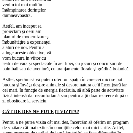
venim tot mai mult în
întâmpinarea dorinţelor
dumneavoastră.
Astfel, am inceput sa
proiectăm şi derulăm
planuri de modernizare şi
îmbunătăţire a experienţei
alături de noi. Pentru a
atinge aceste obiective, vă
vom bucura în viitor cu
teatru de vară şi spectacole în aer liber, cu jocuri şi concursuri de
paintball sau de aventură, cu aranjamente florale şi grădină botanică.
Astfel, sperăm să vă putem oferi un spaţiu în care cei mici se pot
bucura şi învăţa despre animale şi despre natura ce îi înconjoară iar
cei mari, în funcţie de energia fiecăruia, să aibă parte de activitate
fizică intensă dar reconfortantă sau pentru alţii doar recreere după o
zi obositoare la serviciu.
CÂT DE DES NE PUTEŢI VIZITA?
Pentru a ne putea vizita cât mai des, încercăm să oferim un program
de vizitare cât mai extins în condiţiile celor mai mici tarife. Astfel,
avem program de vară şi de iarnă iar tariful se face diferenţiat în