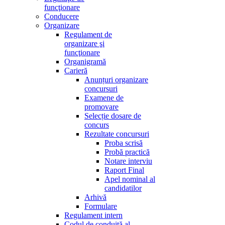
funcţionare
Conducere
Organizare
Regulament de
organizare şi
funcţionare
Organigramă
Carieră
Anunțuri organizare
concursuri
Examene de
promovare
Selecție dosare de
concurs
Rezultate concursuri
Proba scrisă
Probă practică
Notare interviu
Raport Final
Apel nominal al
candidatilor
Arhivă
Formulare
Regulament intern
Codul de conduită al