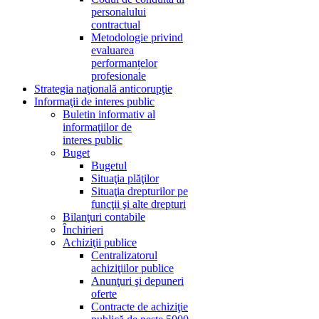
personalului
contractual
Metodologie privind
evaluarea
performanțelor
profesionale
Strategia naţională anticorupţie
Informaţii de interes public
Buletin informativ al
informaţiilor de
interes public
Buget
Bugetul
Situaţia plăţilor
Situaţia drepturilor pe
funcţii şi alte drepturi
Bilanţuri contabile
Închirieri
Achiziţii publice
Centralizatorul
achiziţiilor publice
Anunţuri şi depuneri
oferte
Contracte de achiziţie