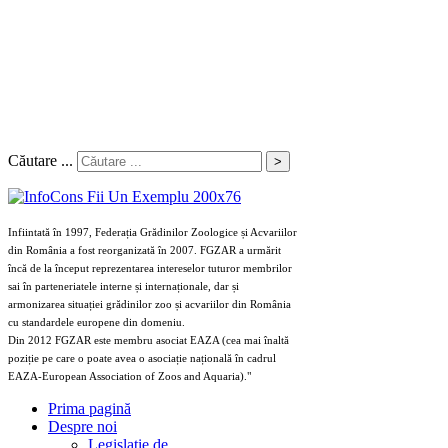
Căutare ...
>
Infiintată în 1997, Federația Grădinilor Zoologice și Acvariilor
din România a fost reorganizată în 2007. FGZAR a urmărit
încă de la început reprezentarea intereselor tuturor membrilor
sai în parteneriatele interne și internaționale, dar și
armonizarea situației grădinilor zoo și acvariilor din România
cu standardele europene din domeniu.
Din 2012 FGZAR este membru asociat EAZA (cea mai înaltă
poziție pe care o poate avea o asociație națională în cadrul
EAZA-European Association of Zoos and Aquaria)."
Prima pagină
Despre noi
Legislaţie de