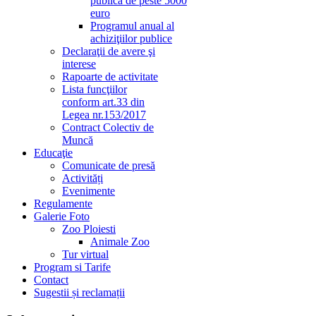
publică de peste 5000
euro
Programul anual al
achiziţiilor publice
Declaraţii de avere şi
interese
Rapoarte de activitate
Lista funcţiilor
conform art.33 din
Legea nr.153/2017
Contract Colectiv de
Muncă
Educaţie
Comunicate de presă
Activități
Evenimente
Regulamente
Galerie Foto
Zoo Ploiesti
Animale Zoo
Tur virtual
Program si Tarife
Contact
Sugestii și reclamații