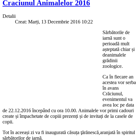
Craciunul Animalelor 2016
Detalii
Creat: Marți, 13 Decembrie 2016 10:22
Sărbătorile de
iarnă sunt o
perioadă mult
așteptată chiar și
deanimalele
grădinii
zoologice.
Ca în fiecare an
acestea vor serba
în avans
Crăciunul,
evenimentul va
avea loc pe data
de 22.12.2016 începând cu ora 10.00. Animalele vor primi cadouri
create și împachetate de copiii prezenți și de invitați de la casele de
copii.
Tot în aceeași zi va fi inaugurată
căsuța ţărănescă
,
aranjată
în spiritul
sărbătorilor de iarnă
.