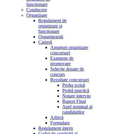
funcţionare
Conducere
Organizare
Regulament de
organizare şi
funcţionare
Organigramă
Carieră
Anunțuri organizare
concursuri
Examene de
promovare
Selecție dosare de
concurs
Rezultate concursuri
Proba scrisă
Probă practică
Notare interviu
Raport Final
Apel nominal al
candidatilor
Arhivă
Formulare
Regulament intern
Codul de conduită al