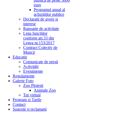
publică de peste 5000
euro
Programul anual al
achiziţiilor publice
Declaraţii de avere şi
interese
Rapoarte de activitate
Lista funcţiilor
conform art.33 din
Legea nr.153/2017
Contract Colectiv de
Muncă
Educaţie
Comunicate de presă
Activități
Evenimente
Regulamente
Galerie Foto
Zoo Ploiesti
Animale Zoo
Tur virtual
Program si Tarife
Contact
Sugestii și reclamații