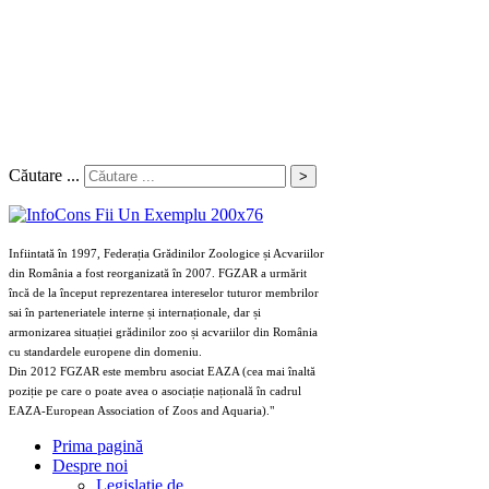
Căutare ...
>
Infiintată în 1997, Federația Grădinilor Zoologice și Acvariilor
din România a fost reorganizată în 2007. FGZAR a urmărit
încă de la început reprezentarea intereselor tuturor membrilor
sai în parteneriatele interne și internaționale, dar și
armonizarea situației grădinilor zoo și acvariilor din România
cu standardele europene din domeniu.
Din 2012 FGZAR este membru asociat EAZA (cea mai înaltă
poziție pe care o poate avea o asociație națională în cadrul
EAZA-European Association of Zoos and Aquaria)."
Prima pagină
Despre noi
Legislaţie de