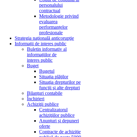
personalului
contractual
Metodologie privind
evaluarea
performanțelor
profesionale
Strategia naţională anticorupţie
Informaţii de interes public
Buletin informativ al
informaţiilor de
interes public
Buget
Bugetul
Situaţia plăţilor
Situaţia drepturilor pe
funcţii şi alte drepturi
Bilanţuri contabile
Închirieri
Achiziţii publice
Centralizatorul
achiziţiilor publice
Anunţuri şi depuneri
oferte
Contracte de achiziţie