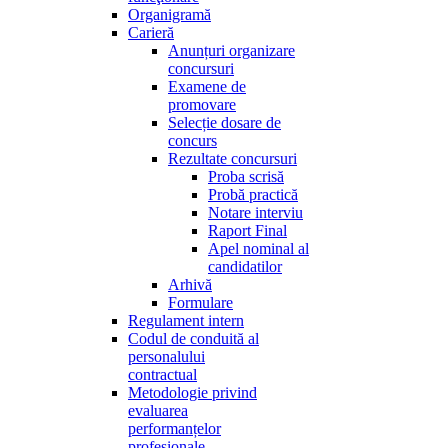
Organigramă
Carieră
Anunțuri organizare
concursuri
Examene de
promovare
Selecție dosare de
concurs
Rezultate concursuri
Proba scrisă
Probă practică
Notare interviu
Raport Final
Apel nominal al
candidatilor
Arhivă
Formulare
Regulament intern
Codul de conduită al
personalului
contractual
Metodologie privind
evaluarea
performanțelor
profesionale