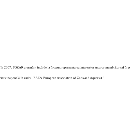
în 2007. FGZAR a urmărit încă de la început reprezentarea intereselor tuturor membrilor sai în part
ciație națională în cadrul EAZA-European Association of Zoos and Aquaria)."