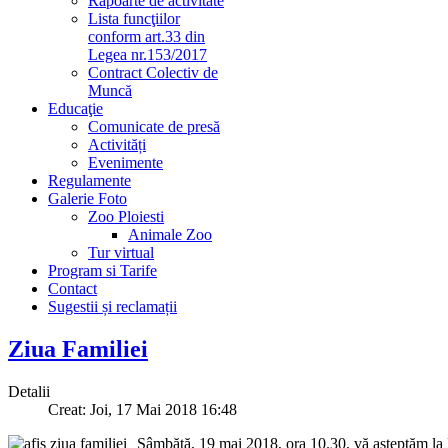
Rapoarte de activitate
Lista funcţiilor
conform art.33 din
Legea nr.153/2017
Contract Colectiv de
Muncă
Educaţie
Comunicate de presă
Activități
Evenimente
Regulamente
Galerie Foto
Zoo Ploiesti
Animale Zoo
Tur virtual
Program si Tarife
Contact
Sugestii și reclamații
Ziua Familiei
Detalii
Creat: Joi, 17 Mai 2018 16:48
Sâmbătă, 19 mai 2018, ora 10.30, vă așteptăm l