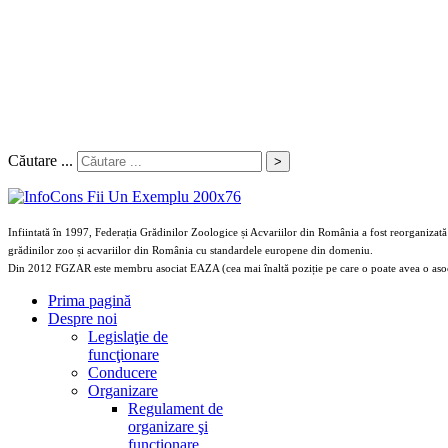
Căutare ...
>
Infiintată în 1997, Federația Grădinilor Zoologice și Acvariilor din România a fost reorganizată 
grădinilor zoo și acvariilor din România cu standardele europene din domeniu.
Din 2012 FGZAR este membru asociat EAZA (cea mai înaltă poziție pe care o poate avea o aso
Prima pagină
Despre noi
Legislaţie de
funcţionare
Conducere
Organizare
Regulament de
organizare şi
funcţionare