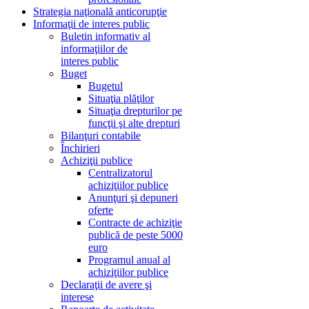
Strategia naţională anticorupţie
Informaţii de interes public
Buletin informativ al
informaţiilor de
interes public
Buget
Bugetul
Situaţia plăţilor
Situaţia drepturilor pe
funcţii şi alte drepturi
Bilanţuri contabile
Închirieri
Achiziţii publice
Centralizatorul
achiziţiilor publice
Anunţuri şi depuneri
oferte
Contracte de achiziţie
publică de peste 5000
euro
Programul anual al
achiziţiilor publice
Declaraţii de avere şi
interese