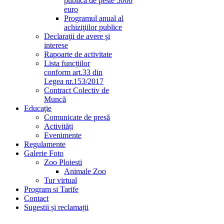
publică de peste 5000
euro
Programul anual al
achiziţiilor publice
Declaraţii de avere şi
interese
Rapoarte de activitate
Lista funcţiilor
conform art.33 din
Legea nr.153/2017
Contract Colectiv de
Muncă
Educaţie
Comunicate de presă
Activități
Evenimente
Regulamente
Galerie Foto
Zoo Ploiesti
Animale Zoo
Tur virtual
Program si Tarife
Contact
Sugestii și reclamații