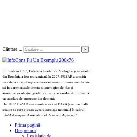
Căutare ...
>
Infiintată în 1997, Federația Grădinilor Zoologice și Acvariilor
din România a fost reorganizată în 2007. FGZAR a urmărit
încă de la început reprezentarea intereselor tuturor membrilor
sai în parteneriatele interne și internaționale, dar și
armonizarea situației grădinilor zoo și acvariilor din România
cu standardele europene din domeniu.
Din 2012 FGZAR este membru asociat EAZA (cea mai înaltă
poziție pe care o poate avea o asociație națională în cadrul
EAZA-European Association of Zoos and Aquaria)."
Prima pagină
Despre noi
Legislaţie de