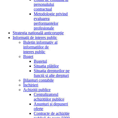
personalului
contractual
Metodologie privind
evaluarea
performanțelor
profesionale
Strategia naţională anticorupţie
Informaţii de interes public
Buletin informativ al
informaţiilor de
interes public
Buget
Bugetul
Situaţia plăţilor
Situaţia drepturilor pe
funcţii şi alte drepturi
Bilanţuri contabile
Închirieri
Achiziţii publice
Centralizatorul
achiziţiilor publice
Anunţuri şi depuneri
oferte
Contracte de achiziţie