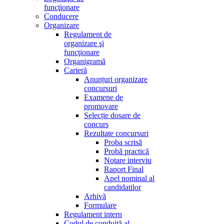
funcţionare
Conducere
Organizare
Regulament de
organizare şi
funcţionare
Organigramă
Carieră
Anunțuri organizare
concursuri
Examene de
promovare
Selecție dosare de
concurs
Rezultate concursuri
Proba scrisă
Probă practică
Notare interviu
Raport Final
Apel nominal al
candidatilor
Arhivă
Formulare
Regulament intern
Codul de conduită al