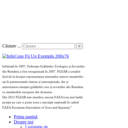
Căutare ...
>
Infiintată în 1997, Federația Grădinilor Zoologice și Acvariilor
din România a fost reorganizată în 2007. FGZAR a urmărit
încă de la început reprezentarea intereselor tuturor membrilor
sai în parteneriatele interne și internaționale, dar și
armonizarea situației grădinilor zoo și acvariilor din România
cu standardele europene din domeniu.
Din 2012 FGZAR este membru asociat EAZA (cea mai înaltă
poziție pe care o poate avea o asociație națională în cadrul
EAZA-European Association of Zoos and Aquaria)."
Prima pagină
Despre noi
Legislaţie de