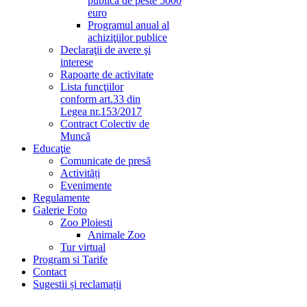
publică de peste 5000
euro
Programul anual al
achiziţiilor publice
Declaraţii de avere şi
interese
Rapoarte de activitate
Lista funcţiilor
conform art.33 din
Legea nr.153/2017
Contract Colectiv de
Muncă
Educaţie
Comunicate de presă
Activități
Evenimente
Regulamente
Galerie Foto
Zoo Ploiesti
Animale Zoo
Tur virtual
Program si Tarife
Contact
Sugestii și reclamații