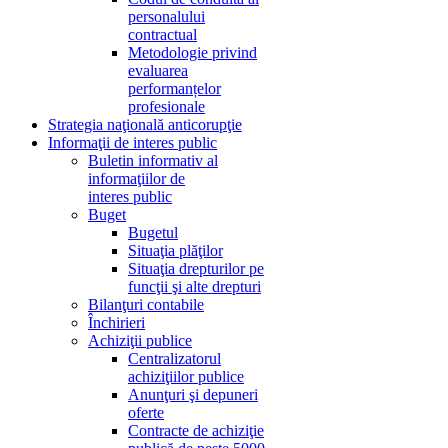
personalului
contractual
Metodologie privind
evaluarea
performanțelor
profesionale
Strategia naţională anticorupţie
Informaţii de interes public
Buletin informativ al
informaţiilor de
interes public
Buget
Bugetul
Situaţia plăţilor
Situaţia drepturilor pe
funcţii şi alte drepturi
Bilanţuri contabile
Închirieri
Achiziţii publice
Centralizatorul
achiziţiilor publice
Anunţuri şi depuneri
oferte
Contracte de achiziţie