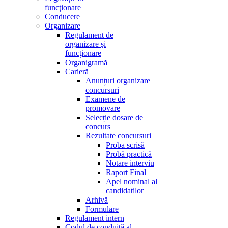
funcţionare
Conducere
Organizare
Regulament de
organizare şi
funcţionare
Organigramă
Carieră
Anunțuri organizare
concursuri
Examene de
promovare
Selecție dosare de
concurs
Rezultate concursuri
Proba scrisă
Probă practică
Notare interviu
Raport Final
Apel nominal al
candidatilor
Arhivă
Formulare
Regulament intern
Codul de conduită al