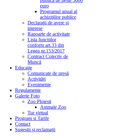
publică de peste 5000
euro
Programul anual al
achiziţiilor publice
Declaraţii de avere şi
interese
Rapoarte de activitate
Lista funcţiilor
conform art.33 din
Legea nr.153/2017
Contract Colectiv de
Muncă
Educaţie
Comunicate de presă
Activități
Evenimente
Regulamente
Galerie Foto
Zoo Ploiesti
Animale Zoo
Tur virtual
Program si Tarife
Contact
Sugestii și reclamații