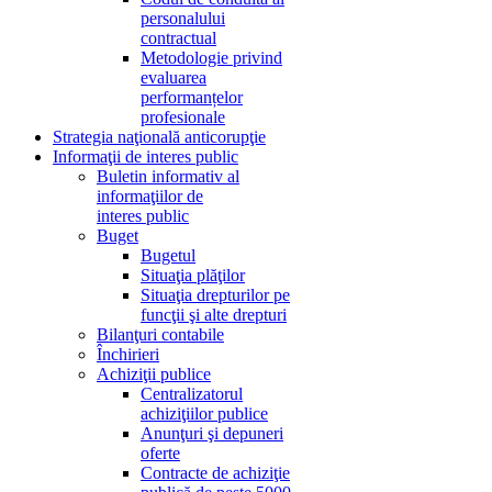
personalului
contractual
Metodologie privind
evaluarea
performanțelor
profesionale
Strategia naţională anticorupţie
Informaţii de interes public
Buletin informativ al
informaţiilor de
interes public
Buget
Bugetul
Situaţia plăţilor
Situaţia drepturilor pe
funcţii şi alte drepturi
Bilanţuri contabile
Închirieri
Achiziţii publice
Centralizatorul
achiziţiilor publice
Anunţuri şi depuneri
oferte
Contracte de achiziţie