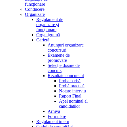
funcţionare
Conducere
Organizare
Regulament de
organizare şi
funcţionare
Organigramă
Carieră
Anunțuri organizare
concursuri
Examene de
promovare
Selecție dosare de
concurs
Rezultate concursuri
Proba scrisă
Probă practică
Notare interviu
Raport Final
Apel nominal al
candidatilor
Arhivă
Formulare
Regulament intern
Codul de conduită al