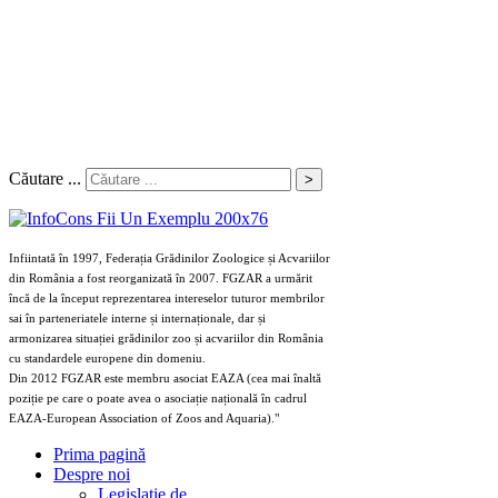
Căutare ...
>
Infiintată în 1997, Federația Grădinilor Zoologice și Acvariilor
din România a fost reorganizată în 2007. FGZAR a urmărit
încă de la început reprezentarea intereselor tuturor membrilor
sai în parteneriatele interne și internaționale, dar și
armonizarea situației grădinilor zoo și acvariilor din România
cu standardele europene din domeniu.
Din 2012 FGZAR este membru asociat EAZA (cea mai înaltă
poziție pe care o poate avea o asociație națională în cadrul
EAZA-European Association of Zoos and Aquaria)."
Prima pagină
Despre noi
Legislaţie de