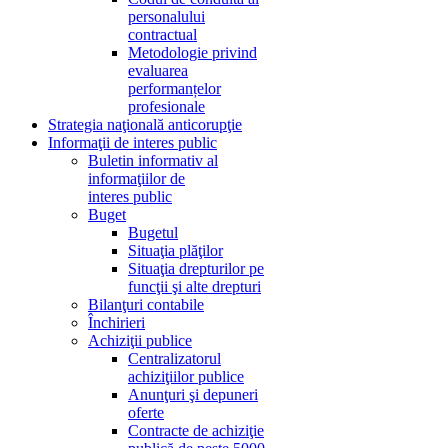
personalului
contractual
Metodologie privind
evaluarea
performanțelor
profesionale
Strategia naţională anticorupţie
Informaţii de interes public
Buletin informativ al
informaţiilor de
interes public
Buget
Bugetul
Situaţia plăţilor
Situaţia drepturilor pe
funcţii şi alte drepturi
Bilanţuri contabile
Închirieri
Achiziţii publice
Centralizatorul
achiziţiilor publice
Anunţuri şi depuneri
oferte
Contracte de achiziţie