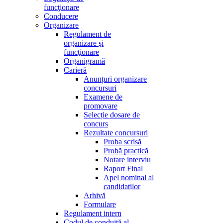
funcţionare
Conducere
Organizare
Regulament de
organizare şi
funcţionare
Organigramă
Carieră
Anunțuri organizare
concursuri
Examene de
promovare
Selecție dosare de
concurs
Rezultate concursuri
Proba scrisă
Probă practică
Notare interviu
Raport Final
Apel nominal al
candidatilor
Arhivă
Formulare
Regulament intern
Codul de conduită al