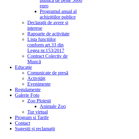
publică de peste 5000
euro
Programul anual al
achiziţiilor publice
Declaraţii de avere şi
interese
Rapoarte de activitate
Lista funcţiilor
conform art.33 din
Legea nr.153/2017
Contract Colectiv de
Muncă
Educaţie
Comunicate de presă
Activități
Evenimente
Regulamente
Galerie Foto
Zoo Ploiesti
Animale Zoo
Tur virtual
Program si Tarife
Contact
Sugestii și reclamații