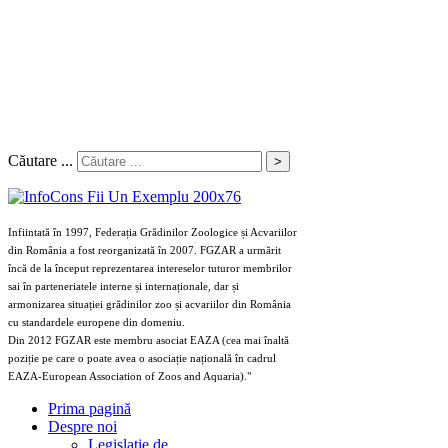
Căutare ...
>
Infiintată în 1997, Federația Grădinilor Zoologice și Acvariilor
din România a fost reorganizată în 2007. FGZAR a urmărit
încă de la început reprezentarea intereselor tuturor membrilor
sai în parteneriatele interne și internaționale, dar și
armonizarea situației grădinilor zoo și acvariilor din România
cu standardele europene din domeniu.
Din 2012 FGZAR este membru asociat EAZA (cea mai înaltă
poziție pe care o poate avea o asociație națională în cadrul
EAZA-European Association of Zoos and Aquaria)."
Prima pagină
Despre noi
Legislaţie de