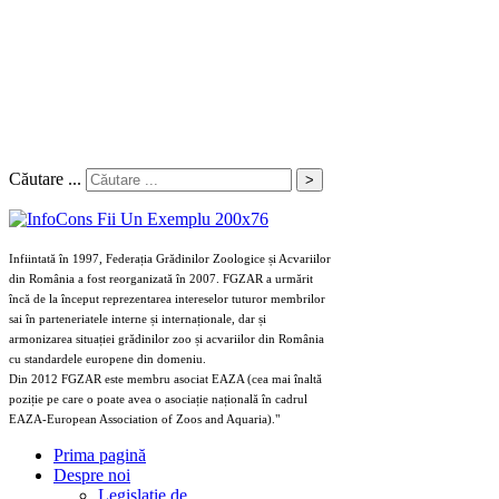
Căutare ...
>
Infiintată în 1997, Federația Grădinilor Zoologice și Acvariilor
din România a fost reorganizată în 2007. FGZAR a urmărit
încă de la început reprezentarea intereselor tuturor membrilor
sai în parteneriatele interne și internaționale, dar și
armonizarea situației grădinilor zoo și acvariilor din România
cu standardele europene din domeniu.
Din 2012 FGZAR este membru asociat EAZA (cea mai înaltă
poziție pe care o poate avea o asociație națională în cadrul
EAZA-European Association of Zoos and Aquaria)."
Prima pagină
Despre noi
Legislaţie de