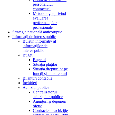
personalului
contractual
Metodologie privind
evaluarea
performanțelor
profesionale
Strategia naţională anticorupţie
Informaţii de interes public
Buletin informativ al
informaţiilor de
interes public
Buget
Bugetul
Situaţia plăţilor
Situaţia drepturilor pe
funcţii şi alte drepturi
Bilanţuri contabile
Închirieri
Achiziţii publice
Centralizatorul
achiziţiilor publice
Anunţuri şi depuneri
oferte
Contracte de achiziţie