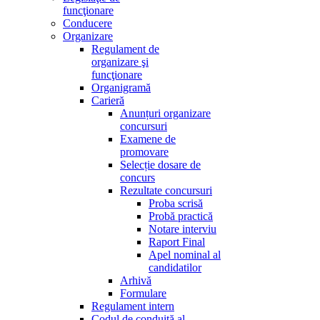
funcţionare
Conducere
Organizare
Regulament de
organizare şi
funcţionare
Organigramă
Carieră
Anunțuri organizare
concursuri
Examene de
promovare
Selecție dosare de
concurs
Rezultate concursuri
Proba scrisă
Probă practică
Notare interviu
Raport Final
Apel nominal al
candidatilor
Arhivă
Formulare
Regulament intern
Codul de conduită al