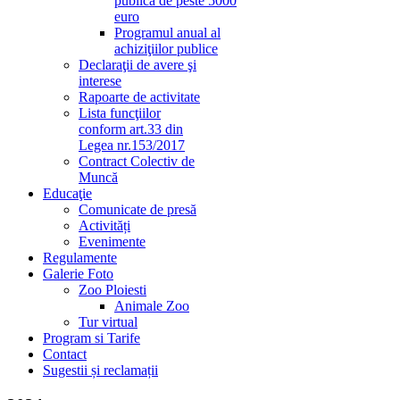
publică de peste 5000
euro
Programul anual al
achiziţiilor publice
Declaraţii de avere şi
interese
Rapoarte de activitate
Lista funcţiilor
conform art.33 din
Legea nr.153/2017
Contract Colectiv de
Muncă
Educaţie
Comunicate de presă
Activități
Evenimente
Regulamente
Galerie Foto
Zoo Ploiesti
Animale Zoo
Tur virtual
Program si Tarife
Contact
Sugestii și reclamații